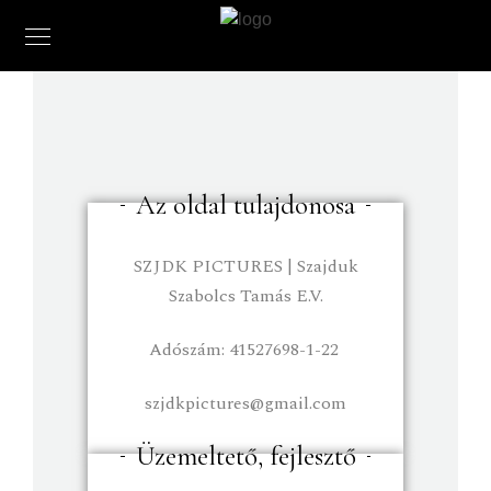
Az oldal tulajdonosa
SZJDK PICTURES | Szajduk
Szabolcs Tamás E.V.
Adószám: 41527698-1-22
szjdkpictures@gmail.com
Üzemeltető, fejlesztő