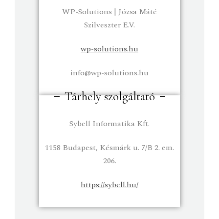
WP-Solutions | Józsa Máté
Szilveszter E.V.
wp-solutions.hu
info@wp-solutions.hu
Tárhely szolgáltató
Sybell Informatika Kft.
1158 Budapest, Késmárk u. 7/B 2. em.
206.
https://sybell.hu/