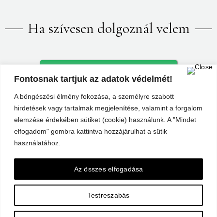
Ha szívesen dolgoznál velem
Vedd fel velem a kapcsolatot
Fontosnak tartjuk az adatok védelmét!
A böngészési élmény fokozása, a személyre szabott
hirdetések vagy tartalmak megjelenítése, valamint a forgalom
Az aktuális munkáimat pedig megtekintheted az
Instán
vagy
elemzése érdekében sütiket (cookie) használunk. A "Mindet
a
Facebookon
.
elfogadom" gombra kattintva hozzájárulhat a sütik
használatához.
Az összes elfogadása
ADATVÉDELMI TÁJÉKOZTATÓ
|
SÜTIK (COOKIE)
Testreszabás
SZABÁLYZAT
|
IMPRESSZUM
SZJDK PICTURES © 2026 • MINDEN JOG
FENNTARTVA!